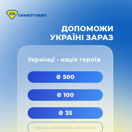
ДОПОМОЖИ
УКРАЇНІ ЗАРАЗ
Українці - нація героїв
₴
500
₴
100
₴
35